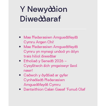
Y Newyddion
Diweddaraf
Mae Ffederasiwn Amgueddfeydd
Cymru Angen Chi!
Mae Ffederasiwn Amgueddfeydd
Cymru yn mynegi undod yn dilyn
trais hiliol diweddar
Etholiad y Senedd 2026 –
Cysylltwch â’ch ymgeiswyr lleol
nawr!
Cadwch y dyddiad ar gyfer
Cynhadledd Ffederasiwn
Amgueddfeydd Cymru
Danteithion Calan Gaeaf ‘Funud Olaf