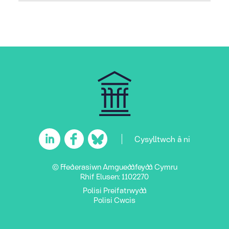
Cysylltwch â ni
© Ffederasiwn Amgueddfeydd Cymru
Rhif Elusen: 1102270
Polisi Preifatrwydd
Polisi Cwcis