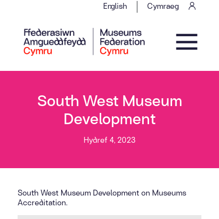
Skip to content
English
Cymraeg
Main Navigation
South West Museum
Development
Hydref 4, 2023
South West Museum Development on Museums
Accreditation.