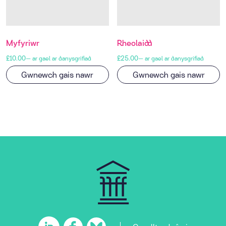
Myfyriwr
Rheolaidd
£
10.00
£
25.00
—
ar gael ar danysgrifiad
—
ar gael ar danysgrifiad
Gwnewch gais nawr
Gwnewch gais nawr