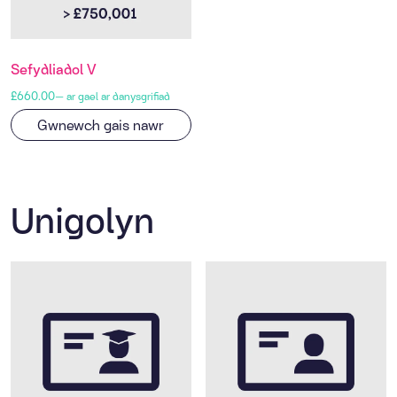
Sefydliadol V
£
660.00
—
ar gael ar danysgrifiad
Gwnewch gais nawr
Unigolyn