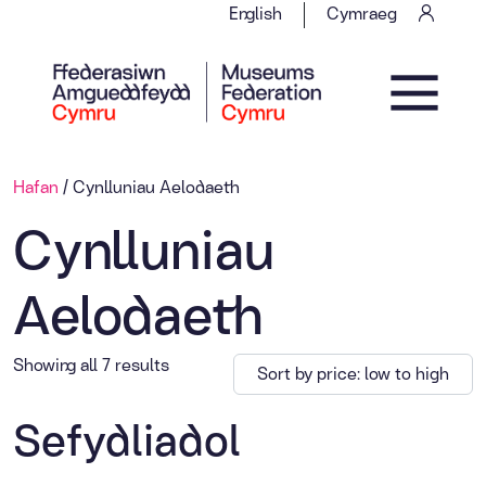
Skip to content
English
Cymraeg
Main Navigation
Hafan
/ Cynlluniau Aelodaeth
Cynlluniau
Aelodaeth
Sorted by price: low to high
Showing all 7 results
Sefydliadol