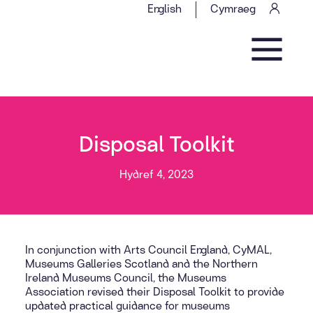
Skip to content
English
Cymraeg
Main Navigation
Disposal Toolkit
Hydref 4, 2023
In conjunction with Arts Council England, CyMAL,
Museums Galleries Scotland and the Northern
Ireland Museums Council, the Museums
Association revised their Disposal Toolkit to provide
updated practical guidance for museums