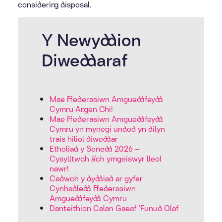
considering disposal.
Y Newyddion
Diweddaraf
Mae Ffederasiwn Amgueddfeydd
Cymru Angen Chi!
Mae Ffederasiwn Amgueddfeydd
Cymru yn mynegi undod yn dilyn
trais hiliol diweddar
Etholiad y Senedd 2026 –
Cysylltwch â’ch ymgeiswyr lleol
nawr!
Cadwch y dyddiad ar gyfer
Cynhadledd Ffederasiwn
Amgueddfeydd Cymru
Danteithion Calan Gaeaf ‘Funud Olaf