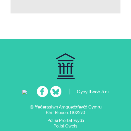
Cysylltwch â ni
© Ffederasiwn Amgueddfeydd Cymru
Rhif Elusen: 1102270
Polisi Preifatrwydd
Polisi Cwcis