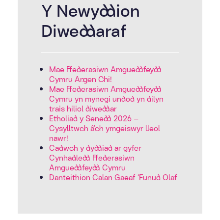
Y Newyddion
Diweddaraf
Mae Ffederasiwn Amgueddfeydd
Cymru Angen Chi!
Mae Ffederasiwn Amgueddfeydd
Cymru yn mynegi undod yn dilyn
trais hiliol diweddar
Etholiad y Senedd 2026 –
Cysylltwch â’ch ymgeiswyr lleol
nawr!
Cadwch y dyddiad ar gyfer
Cynhadledd Ffederasiwn
Amgueddfeydd Cymru
Danteithion Calan Gaeaf ‘Funud Olaf