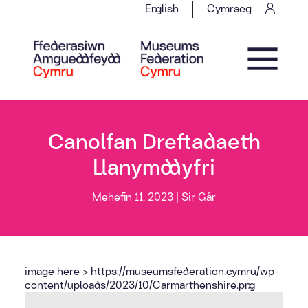
Skip to content
English
Cymraeg
Main Navigation
Canolfan Dreftadaeth
Llanymddyfri
Mehefin 11, 2023 |
Sir Gâr
image here > https://museumsfederation.cymru/wp-
content/uploads/2023/10/Carmarthenshire.png