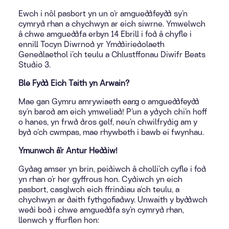
Ewch i nôl pasbort yn un o’r amgueddfeydd sy’n
cymryd rhan a chychwyn ar eich siwrne. Ymwelwch
â chwe amgueddfa erbyn 14 Ebrill i fod â chyfle i
ennill Tocyn Diwrnod yr Ymddiriedolaeth
Genedlaethol i’ch teulu a Chlustffonau Diwifr Beats
Studio 3.
Ble Fydd Eich Taith yn Arwain?
Mae gan Gymru amrywiaeth eang o amgueddfeydd
sy’n barod am eich ymweliad! P’un a ydych chi’n hoff
o hanes, yn frwd dros gelf, neu’n chwilfrydig am y
byd o’ch cwmpas, mae rhywbeth i bawb ei fwynhau.
Ymunwch â’r Antur Heddiw!
Gydag amser yn brin, peidiwch â cholli’ch cyfle i fod
yn rhan o’r her gyffrous hon. Cydiwch yn eich
pasbort, casglwch eich ffrindiau a’ch teulu, a
chychwyn ar daith fythgofiadwy. Unwaith y byddwch
wedi bod i chwe amgueddfa sy’n cymryd rhan,
llenwch y ffurflen hon: