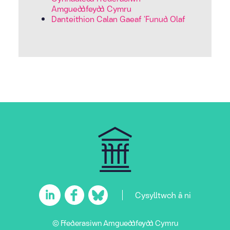
Amgueddfeydd Cymru
Danteithion Calan Gaeaf ‘Funud Olaf
Cysylltwch â ni
© Ffederasiwn Amgueddfeydd Cymru