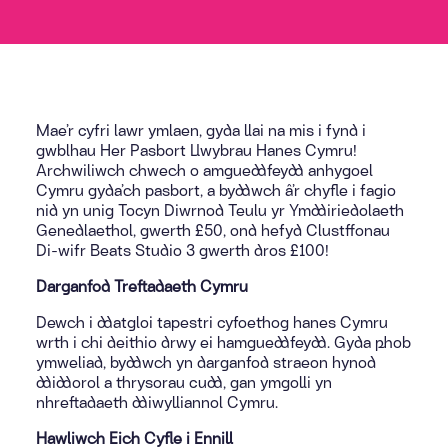
Mae’r cyfri lawr ymlaen, gyda llai na mis i fynd i
gwblhau Her Pasbort Llwybrau Hanes Cymru!
Archwiliwch chwech o amgueddfeydd anhygoel
Cymru gyda’ch pasbort, a byddwch â’r chyfle i fagio
nid yn unig Tocyn Diwrnod Teulu yr Ymddiriedolaeth
Genedlaethol, gwerth £50, ond hefyd Clustffonau
Di-wifr Beats Studio 3 gwerth dros £100!
Darganfod Treftadaeth Cymru
Dewch i ddatgloi tapestri cyfoethog hanes Cymru
wrth i chi deithio drwy ei hamgueddfeydd. Gyda phob
ymweliad, byddwch yn darganfod straeon hynod
ddiddorol a thrysorau cudd, gan ymgolli yn
nhreftadaeth ddiwylliannol Cymru.
Hawliwch Eich Cyfle i Ennill