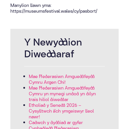
Manylion llawn yma:
https://museumsfestival.wales/cy/pasbort/
Y Newyddion
Diweddaraf
Mae Ffederasiwn Amgueddfeydd
Cymru Angen Chi!
Mae Ffederasiwn Amgueddfeydd
Cymru yn mynegi undod yn dilyn
trais hiliol diweddar
Etholiad y Senedd 2026 –
Cysylltwch â’ch ymgeiswyr lleol
nawr!
Cadwch y dyddiad ar gyfer
Cynhadledd Ffederasiwn