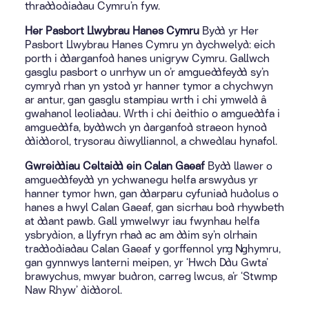
thraddodiadau Cymru’n fyw.
Her Pasbort Llwybrau Hanes Cymru
Bydd yr Her
Pasbort Llwybrau Hanes Cymru yn dychwelyd: eich
porth i ddarganfod hanes unigryw Cymru. Gallwch
gasglu pasbort o unrhyw un o’r amgueddfeydd sy’n
cymryd rhan yn ystod yr hanner tymor a chychwyn
ar antur, gan gasglu stampiau wrth i chi ymweld â
gwahanol leoliadau. Wrth i chi deithio o amgueddfa i
amgueddfa, byddwch yn darganfod straeon hynod
ddiddorol, trysorau diwylliannol, a chwedlau hynafol.
Gwreiddiau Celtaidd ein Calan Gaeaf
Bydd llawer o
amgueddfeydd yn ychwanegu helfa arswydus yr
hanner tymor hwn, gan ddarparu cyfuniad hudolus o
hanes a hwyl Calan Gaeaf, gan sicrhau bod rhywbeth
at ddant pawb. Gall ymwelwyr iau fwynhau helfa
ysbrydion, a llyfryn rhad ac am ddim sy’n olrhain
traddodiadau Calan Gaeaf y gorffennol yng Nghymru,
gan gynnwys lanterni meipen, yr ‘Hwch Ddu Gwta’
brawychus, mwyar budron, carreg lwcus, a’r ‘Stwmp
Naw Rhyw’ diddorol.