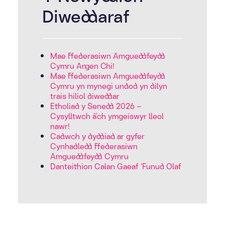
Diweddaraf
Mae Ffederasiwn Amgueddfeydd
Cymru Angen Chi!
Mae Ffederasiwn Amgueddfeydd
Cymru yn mynegi undod yn dilyn
trais hiliol diweddar
Etholiad y Senedd 2026 –
Cysylltwch â’ch ymgeiswyr lleol
nawr!
Cadwch y dyddiad ar gyfer
Cynhadledd Ffederasiwn
Amgueddfeydd Cymru
Danteithion Calan Gaeaf ‘Funud Olaf