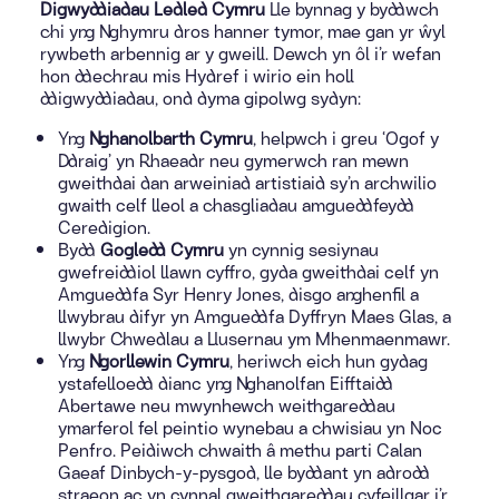
Digwyddiadau Ledled Cymru
Lle bynnag y byddwch
chi yng Nghymru dros hanner tymor, mae gan yr ŵyl
rywbeth arbennig ar y gweill. Dewch yn ôl i’r wefan
hon ddechrau mis Hydref i wirio ein holl
ddigwyddiadau, ond dyma gipolwg sydyn:
Yng
Nghanolbarth Cymru
, helpwch i greu ‘Ogof y
Ddraig’ yn Rhaeadr neu gymerwch ran mewn
gweithdai dan arweiniad artistiaid sy’n archwilio
gwaith celf lleol a chasgliadau amgueddfeydd
Ceredigion.
Bydd
Gogledd Cymru
yn cynnig sesiynau
gwefreiddiol llawn cyffro, gyda gweithdai celf yn
Amgueddfa Syr Henry Jones, disgo anghenfil a
llwybrau difyr yn Amgueddfa Dyffryn Maes Glas, a
llwybr Chwedlau a Llusernau ym Mhenmaenmawr.
Yng
Ngorllewin Cymru
, heriwch eich hun gydag
ystafelloedd dianc yng Nghanolfan Eifftaidd
Abertawe neu mwynhewch weithgareddau
ymarferol fel peintio wynebau a chwisiau yn Noc
Penfro. Peidiwch chwaith â methu parti Calan
Gaeaf Dinbych-y-pysgod, lle byddant yn adrodd
straeon ac yn cynnal gweithgareddau cyfeillgar i’r