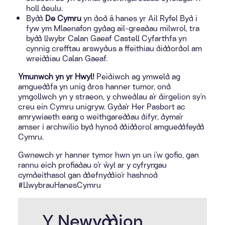
holl deulu.
Bydd
De Cymru
yn dod â hanes yr Ail Ryfel Byd i
fyw ym Mlaenafon gydag ail-greadau milwrol, tra
bydd llwybr Calan Gaeaf Castell Cyfarthfa yn
cynnig crefftau arswydus a ffeithiau diddordol am
wreiddiau Calan Gaeaf.
Ymunwch yn yr Hwyl!
Peidiwch ag ymweld ag
amgueddfa yn unig dros hanner tumor, ond
ymgollwch yn y straeon, y chwedlau a’r dirgelion sy’n
creu ein Cymru unigryw. Gyda’r Her Pasbort ac
amrywiaeth eang o weithgareddau difyr, dyma’r
amser i archwilio byd hynod ddiddorol amgueddfeydd
Cymru.
Gwnewch yr hanner tymor hwn yn un i’w gofio, gan
rannu eich profiadau o’r ŵyl ar y cyfryngau
cymdeithasol gan ddefnyddio’r hashnod
#LlwybrauHanesCymru
Y Newyddion