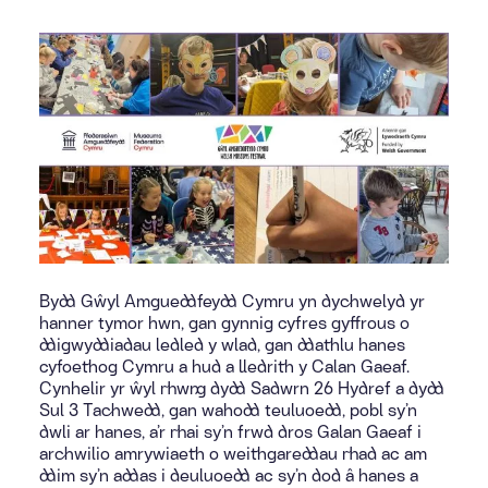
Bydd Gŵyl Amgueddfeydd Cymru yn dychwelyd yr
hanner tymor hwn, gan gynnig cyfres gyffrous o
ddigwyddiadau ledled y wlad, gan ddathlu hanes
cyfoethog Cymru a hud a lledrith y Calan Gaeaf.
Cynhelir yr ŵyl rhwng dydd Sadwrn 26 Hydref a dydd
Sul 3 Tachwedd, gan wahodd teuluoedd, pobl sy’n
dwli ar hanes, a’r rhai sy’n frwd dros Galan Gaeaf i
archwilio amrywiaeth o weithgareddau rhad ac am
ddim sy’n addas i deuluoedd ac sy’n dod â hanes a