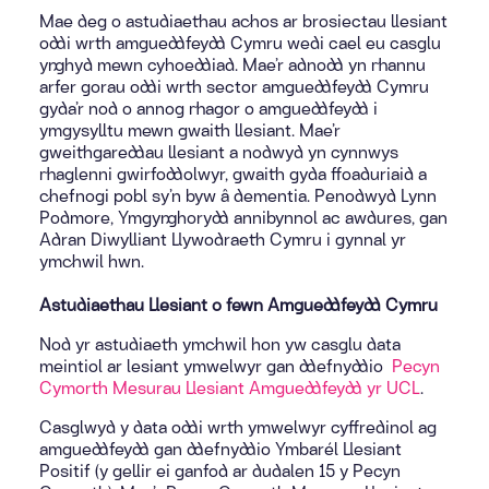
Mae deg o astudiaethau achos ar brosiectau llesiant
oddi wrth amgueddfeydd Cymru wedi cael eu casglu
ynghyd mewn cyhoeddiad. Mae’r adnodd yn rhannu
arfer gorau oddi wrth sector amgueddfeydd Cymru
gyda’r nod o annog rhagor o amgueddfeydd i
ymgysylltu mewn gwaith llesiant. Mae’r
gweithgareddau llesiant a nodwyd yn cynnwys
rhaglenni gwirfoddolwyr, gwaith gyda ffoaduriaid a
chefnogi pobl sy’n byw â dementia. Penodwyd Lynn
Podmore, Ymgynghorydd annibynnol ac awdures, gan
Adran Diwylliant Llywodraeth Cymru i gynnal yr
ymchwil hwn.
Astudiaethau Llesiant o fewn Amgueddfeydd Cymru
Nod yr astudiaeth ymchwil hon yw casglu data
meintiol ar lesiant ymwelwyr gan ddefnyddio
Pecyn
Cymorth Mesurau Llesiant Amgueddfeydd yr UCL
.
Casglwyd y data oddi wrth ymwelwyr cyffredinol ag
amgueddfeydd gan ddefnyddio Ymbarél Llesiant
Positif (y gellir ei ganfod ar dudalen 15 y Pecyn