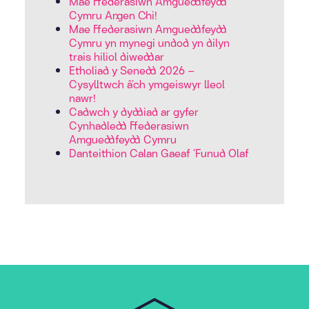
Mae Ffederasiwn Amgueddfeydd
Cymru Angen Chi!
Mae Ffederasiwn Amgueddfeydd
Cymru yn mynegi undod yn dilyn
trais hiliol diweddar
Etholiad y Senedd 2026 –
Cysylltwch â’ch ymgeiswyr lleol
nawr!
Cadwch y dyddiad ar gyfer
Cynhadledd Ffederasiwn
Amgueddfeydd Cymru
Danteithion Calan Gaeaf ‘Funud Olaf