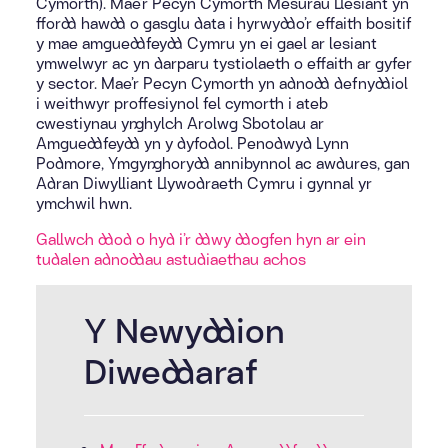
Cymorth). Mae’r Pecyn Cymorth Mesurau Llesiant yn
ffordd hawdd o gasglu data i hyrwyddo’r effaith bositif
y mae amgueddfeydd Cymru yn ei gael ar lesiant
ymwelwyr ac yn darparu tystiolaeth o effaith ar gyfer
y sector. Mae’r Pecyn Cymorth yn adnodd defnyddiol
i weithwyr proffesiynol fel cymorth i ateb
cwestiynau ynghylch Arolwg Sbotolau ar
Amgueddfeydd yn y dyfodol. Penodwyd Lynn
Podmore, Ymgynghorydd annibynnol ac awdures, gan
Adran Diwylliant Llywodraeth Cymru i gynnal yr
ymchwil hwn.
Gallwch ddod o hyd i’r ddwy ddogfen hyn ar ein
tudalen adnoddau astudiaethau achos
Y Newyddion
Diweddaraf