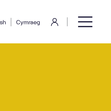
ish
Cymraeg