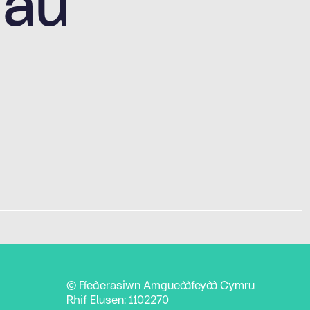
dau
© Ffederasiwn Amgueddfeydd Cymru
Rhif Elusen: 1102270