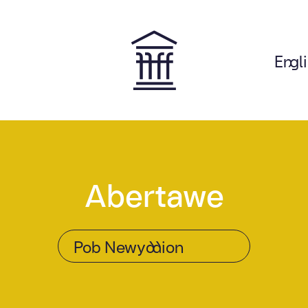
Engl
on
Abertawe