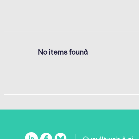
No items found
Cysylltwch â ni