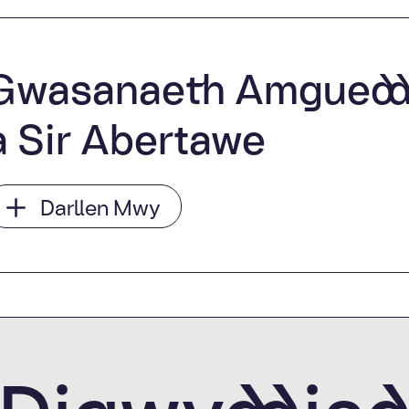
Gwasanaeth Amgueddf
a Sir Abertawe
Darllen Mwy