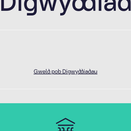
Digwyddia
Gweld pob Digwyddiadau