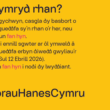
gymryd rhan?
l gychwyn, casgla dy basbort o
eddfa sy’n rhan o’r her, neu
 un
fan hyn
.
 i ennill sgwter ar ôl ymweld â
ddfa erbyn diwedd gwyliau’r
ul 12 Ebrill 2026).
n
fan hyn
i nodi dy lwyddiant.
brauHanesCymru