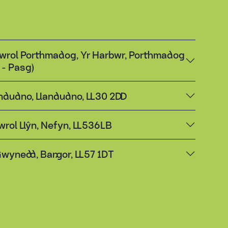
wrol Porthmadog, Yr Harbwr, Porthmadog
 - Pasg)
ndudno, Llandudno, LL30 2DD
wrol Llŷn, Nefyn, LL536LB
 Gwynedd, Bangor, LL57 1DT