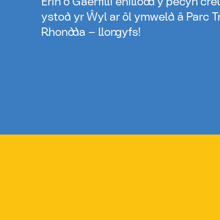
Erin o Gaerfilli enillodd y pecyn cr
ystod yr Ŵyl ar ôl ymweld â Parc T
Rhondda – llongyfs!