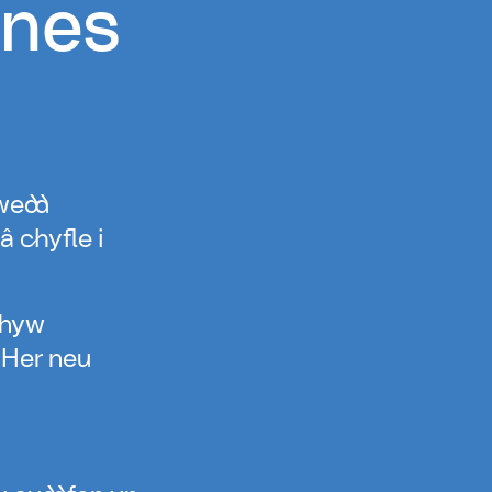
anes
wedd
â chyfle i
rhyw
 Her neu