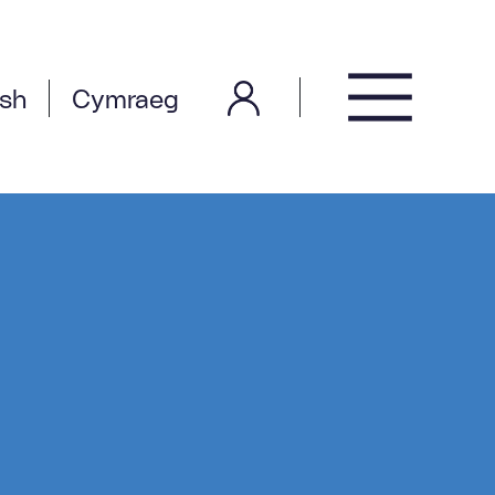
ish
Cymraeg