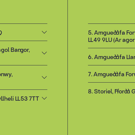
Q
5. Amgueddfa For
LL49 9LU (Ar agor
gol Bangor,
6. Amgueddfa Lla
onwy,
7. Amgueddfa For
8. Storiel, Ffordd
llheli LL53 7TT