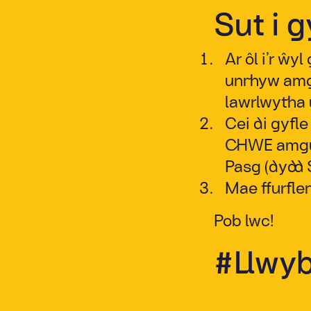
Sut i 
Ar ôl i’r ŵy
unrhyw amgu
lawrlwytha
Cei di gyfle
CHWE amgue
Pasg (dydd S
Mae ffurfle
Pob lwc!
#Llwy