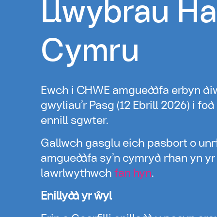
Llwybrau H
Cymru
Ewch i CHWE amgueddfa erbyn di
gwyliau’r Pasg (12 Ebrill 2026) i fod 
ennill sgwter.
Gallwch gasglu eich pasbort o un
amgueddfa sy’n cymryd rhan yn yr
lawrlwythwch
fan hyn
.
Enillydd yr ŵyl