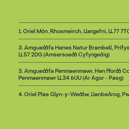
1. Oriel Môn, Rhosmeirch, Llangefni, LL77 7T
3. Amgueddfa Hanes Natur Brambell, Prifys
LL57 2DG (Amsersoedd Cyfyngedig)
3. Amgueddfa Penmaenmawr, Hen Ffordd C
Penmaenmawr LL34 6UU (Ar Agor - Pasg)
4. Oriel Plas Glyn-y-Weddw, Llanbedrog, Pw