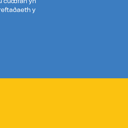
eu cuddfan yn
reftadaeth y