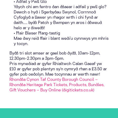
• Adfail y Pwll Glo
Ydych chi am fentro dan ddaear i adfail y pwll glo?
Dewch o hyd i Sgerbydau Swynol, Corrnnod
Cyfoglyd a llawer yn rhagor wrth i chi fynd ar
daith….. bydd Patch y Bwmpen yn aros i ddweud
helo ar y diwedd!
• Ffair Bleser Ffang-tastig
Mae dwy reid ffair i blant wedi’u cynnwys ym mhris
y tocyn.
Bydd tri slot amser ar gael bob dydd, 10am-12pm,
12.30pm-2.30pm a 3pm-5pm.
Pris mynediad ar gyfer Rhialtwch Calan Gaeaf yw
£10 ar gyfer pob plentyn sy’n cymryd rhan a £3.50 ar
gyfer pob oedolyn. Mae tocynnau ar werth nawr!
Rhondda Cynon Taf County Borough Council –
Rhondda Heritage Park Tickets, Products, Bundles,
Gift Vouchers – Buy Online (digitickets.co.uk)