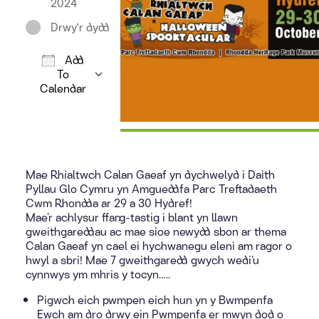
2024
Drwy'r dydd
Add
To
Calendar
Download ICS
Google Calendar
iCalendar
Offic
Mae Rhialtwch Calan Gaeaf yn dychwelyd i Daith
Pyllau Glo Cymru yn Amgueddfa Parc Treftadaeth
Cwm Rhondda ar 29 a 30 Hydref!
Mae’r achlysur ffang-tastig i blant yn llawn
gweithgareddau ac mae sioe newydd sbon ar thema
Calan Gaeaf yn cael ei hychwanegu eleni am ragor o
hwyl a sbri! Mae 7 gweithgaredd gwych wedi’u
cynnwys ym mhris y tocyn…..
Pigwch eich pwmpen eich hun yn y Bwmpenfa
Ewch am dro drwy ein Pwmpenfa er mwyn dod o