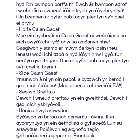
hyd i’ch pwmpen berffaith. Ewch â’r bwmpen adref
i’w cherfio a gwneud iddi edrych yn ddychrynllyd!
(Un bwmpen ar gyfer pob tocyn plentyn sy’n cael
ei brynu)
• Helfa Calan Gaeaf
Mae ein hysbrydion Calan Gaeaf ni wedi dianc ac
eich swydd chi fydd chwilio amdanyn nhw!
Casglwch y stamp er mwyn derbyn losin (neu
lanast) wedi ichi ddod o hyd iddyn nhw i gyd. (Un
cerdyn gweithgareddau ar gyfer pob tocyn plentyn
sy’n cael ei brynu)
• Sioe Calan Gaeaf
Ymunwch â ni yn ein pabell a byddwch yn barod i
gael eich diddanu! (Mae croeso i chi weiddi BŴ!)
• Sesiwn Grefftau
Dewch i wneud crefftau yn ein gweithdai. Dewch i
gael eich ysbryd-oli…..
• Lluniau hwyl arswydus
Byddwch yn barod â’ch camerâu i dynnu llun
dychrynllyd yn ein detholiad o gyfleoedd lluniau
arswydus. Peidiwch ag anghofio tagio
@rhonddaheritagepark ar Facebook