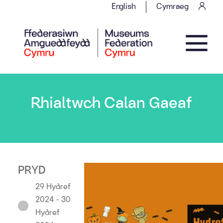
Skip to content
English
Cymraeg
Main Navigation
Rhialtwch Calan Gaeaf
PRYD
29 Hydref
2024 - 30
Hydref