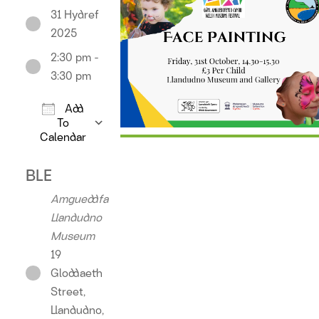
31 Hydref
2025
2:30 pm -
3:30 pm
Add
To
Calendar
Download ICS
Google Calendar
iCalendar
Offic
BLE
Amgueddfa
Llandudno
Museum
19
Gloddaeth
Street,
Llandudno,