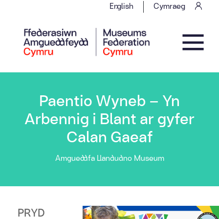
Skip to content
English
Cymraeg
Main Navigation
Paentio Wyneb – Yn
Arbennig i Blant ar gyfer
Calan Gaeaf
Amgueddfa Llandudno Museum
PRYD