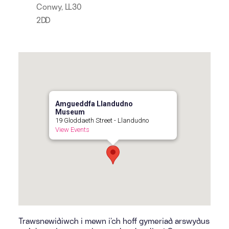
Conwy, LL30
2DD
Amgueddfa Llandudno
Museum
19 Gloddaeth Street - Llandudno
View Events
Trawsnewidiwch i mewn i’ch hoff gymeriad arswydus