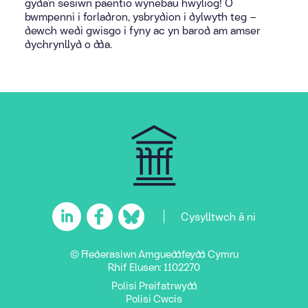
gyda’n sesiwn paentio wynebau hwyliog! O
bwmpenni i forladron, ysbrydion i dylwyth teg –
dewch wedi gwisgo i fyny ac yn barod am amser
dychrynllyd o dda.
Cysylltwch â ni
© Ffederasiwn Amgueddfeydd Cymru
Rhif Elusen: 1102270
Polisi Preifatrwydd
Polisi Cwcis