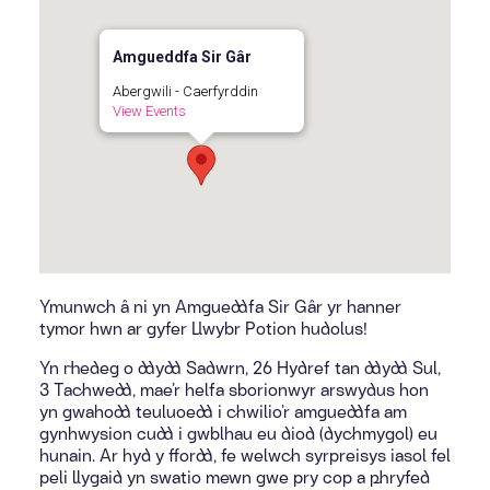
Amgueddfa Sir Gâr
Abergwili - Caerfyrddin
View Events
Ymunwch â ni yn Amgueddfa Sir Gâr yr hanner
tymor hwn ar gyfer Llwybr Potion hudolus!
Yn rhedeg o ddydd Sadwrn, 26 Hydref tan ddydd Sul,
3 Tachwedd, mae’r helfa sborionwyr arswydus hon
yn gwahodd teuluoedd i chwilio’r amgueddfa am
gynhwysion cudd i gwblhau eu diod (dychmygol) eu
hunain. Ar hyd y ffordd, fe welwch syrpreisys iasol fel
peli llygaid yn swatio mewn gwe pry cop a phryfed