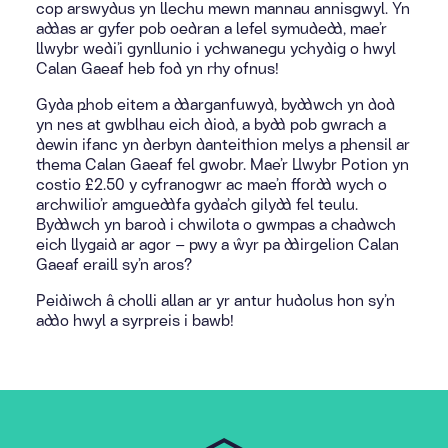
cop arswydus yn llechu mewn mannau annisgwyl. Yn
addas ar gyfer pob oedran a lefel symudedd, mae’r
llwybr wedi’i gynllunio i ychwanegu ychydig o hwyl
Calan Gaeaf heb fod yn rhy ofnus!
Gyda phob eitem a ddarganfuwyd, byddwch yn dod
yn nes at gwblhau eich diod, a bydd pob gwrach a
dewin ifanc yn derbyn danteithion melys a phensil ar
thema Calan Gaeaf fel gwobr. Mae’r Llwybr Potion yn
costio £2.50 y cyfranogwr ac mae’n ffordd wych o
archwilio’r amgueddfa gyda’ch gilydd fel teulu.
Byddwch yn barod i chwilota o gwmpas a chadwch
eich llygaid ar agor – pwy a ŵyr pa ddirgelion Calan
Gaeaf eraill sy’n aros?
Peidiwch â cholli allan ar yr antur hudolus hon sy’n
addo hwyl a syrpreis i bawb!