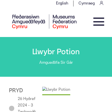
Skip to content
English
Cymraeg
Main Navigation
Llwybr Potion
Amgueddfa Sir Gâr
PRYD
26 Hydref
2024 - 3
Tachwedd