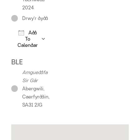
2024
Drwy'r dydd
Add
To
Calendar
Download ICS
Google Calendar
iCalendar
Offic
BLE
Amgueddfa
Sir Gâr
Abergwili,
Caerfyrddin,
SA31 2JG