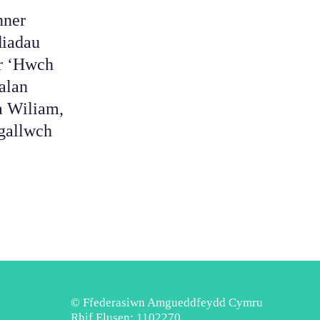
nner
diadau
yr ‘Hwch
alan
a Wiliam,
 gallwch
© Ffederasiwn Amgueddfeydd Cymru
Rhif Elusen: 1102270