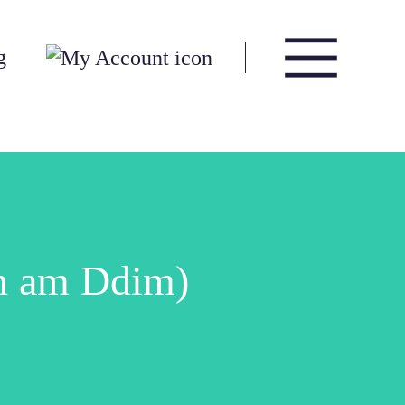
g
yn am Ddim)