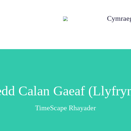
Cymrae
n
dd Calan Gaeaf (Llyfr
TimeScape Rhayader