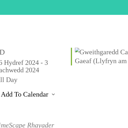
D
6 Hydref 2024 - 3
achwedd 2024
ll Day
Add To Calendar
ownload ICS
Google Calendar
iCalendar
Office 365
Outlook Live
imeScape Rhayader