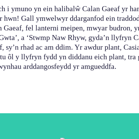
h i ymuno yn ein halibalŵ Calan Gaeaf yr ha
r hwn! Gall ymwelwyr ddarganfod ein traddo
n Gaeaf, fel lanterni meipen, mwyar budron, 
Gwta’, a ‘Stwmp Naw Rhyw, gyda’n llyfryn C
, sy’n rhad ac am ddim. Yr awdur plant, Casi
tu ôl y llyfryn fydd yn diddanu eich plant, tra
fwynhau arddangosfeydd yr amgueddfa.