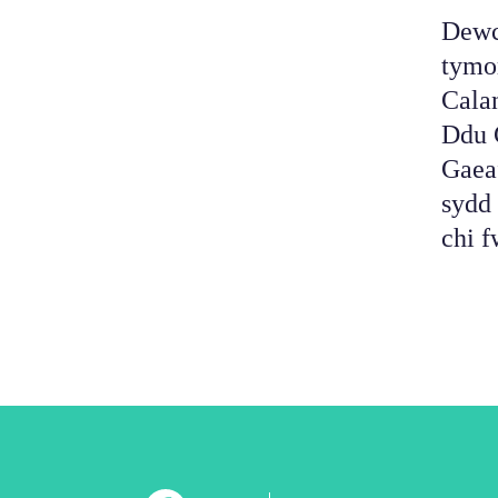
Dewc
tymo
Cala
Ddu 
Gaeaf
sydd 
chi 