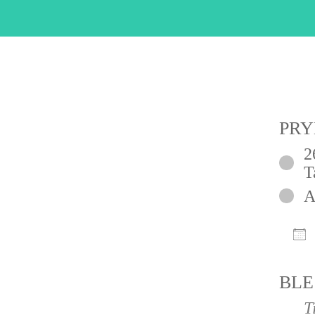
PRY
2
T
A
D
BLE
T