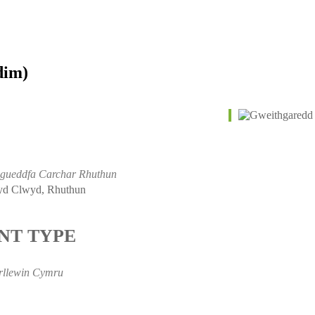
dim)
gueddfa Carchar Rhuthun
yd Clwyd, Rhuthun
NT TYPE
llewin Cymru