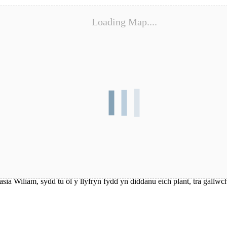
Loading Map....
Gall ymwelwyr ddarganfod ein traddodiadau Calan Gaeaf, fel lanter
asia Wiliam, sydd tu ôl y llyfryn fydd yn diddanu eich plant, tra gal