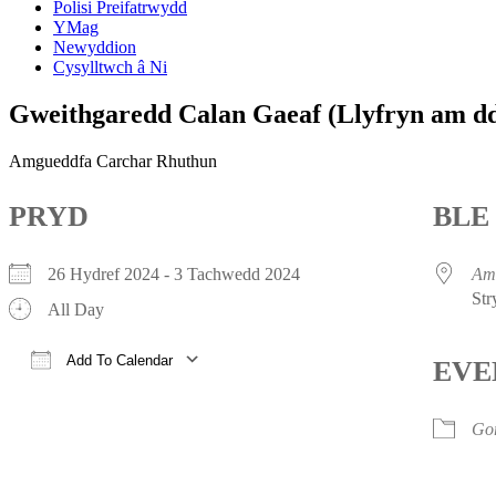
Polisi Preifatrwydd
YMag
Newyddion
Cysylltwch â Ni
Gweithgaredd Calan Gaeaf (Llyfryn am d
Amgueddfa Carchar Rhuthun
PRYD
BLE
26 Hydref 2024 - 3 Tachwedd 2024
Am
Str
All Day
Add To Calendar
EVE
Download ICS
Google Calendar
iCalendar
Office 365
Outlook Live
Gor