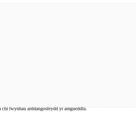
ni meipen, mwyar budron, yr ‘Hwch Ddu Gwta’, a ‘Stwmp Naw Rhyw,
lwch chi fwynhau arddangosfeydd yr amgueddfa.