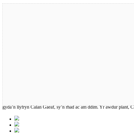
Dewch i ymuno yn ein halibalŵ Calan Gaeaf yr hanner tymor hwn! 
gyda’n llyfryn Calan Gaeaf, sy’n rhad ac am ddim. Yr awdur plant, C