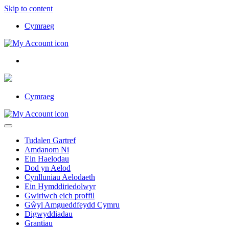
Skip to content
Cymraeg
Main
Navigation
Cymraeg
Tudalen Gartref
Amdanom Ni
Ein Haelodau
Dod yn Aelod
Cynlluniau Aelodaeth
Ein Hymddiriedolwyr
Gwiriwch eich proffil
Gŵyl Amgueddfeydd Cymru
Digwyddiadau
Grantiau