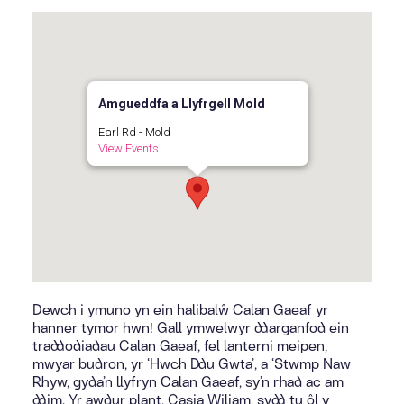
Amgueddfa a Llyfrgell Mold
Earl Rd - Mold
View Events
Dewch i ymuno yn ein halibalŵ Calan Gaeaf yr
hanner tymor hwn! Gall ymwelwyr ddarganfod ein
traddodiadau Calan Gaeaf, fel lanterni meipen,
mwyar budron, yr ‘Hwch Ddu Gwta’, a ‘Stwmp Naw
Rhyw, gyda’n llyfryn Calan Gaeaf, sy’n rhad ac am
ddim. Yr awdur plant, Casia Wiliam, sydd tu ôl y