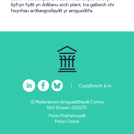
llyfryn fydd yn diddanu eich plant, tra gallwch chi
fwynhau arddangosfeydd yr amgueddfa.
Cysylltwch â ni
© Ffederasiwn Amgueddfeydd Cymru
Rhif Elusen: 1102270
Polisi Preifatrwydd
Polisi Cwcis