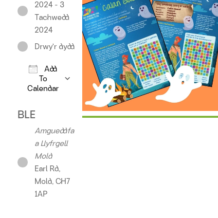
2024 - 3
Tachwedd
2024
Drwy'r dydd
Add
To
Calendar
Download ICS
Google Calendar
iCalendar
Offic
BLE
Amgueddfa
a Llyfrgell
Mold
Earl Rd,
Mold, CH7
1AP