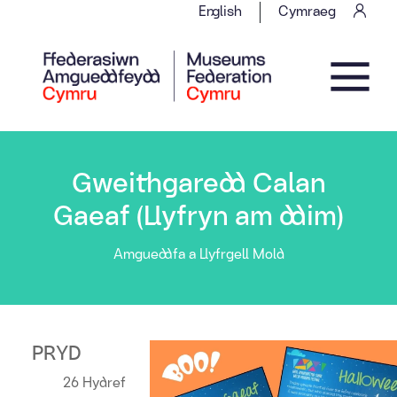
Skip to content
English
Cymraeg
Main Navigation
Gweithgaredd Calan
Gaeaf (Llyfryn am ddim)
Amgueddfa a Llyfrgell Mold
PRYD
26 Hydref