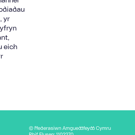
dodiadau
 yr
yfryn
nt,
u eich
r
© Ffederasiwn Amgueddfeydd Cymru
Rhif Elusen: 1102270