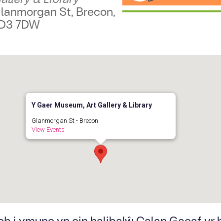
lanmorgan St, Brecon,
D3 7DW
Y Gaer Museum, Art Gallery & Library
Glanmorgan St - Brecon
View Events
h i ymuno yn ein halibalŵ Calan Gaeaf yr 