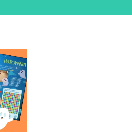
iCalendar
Office 365