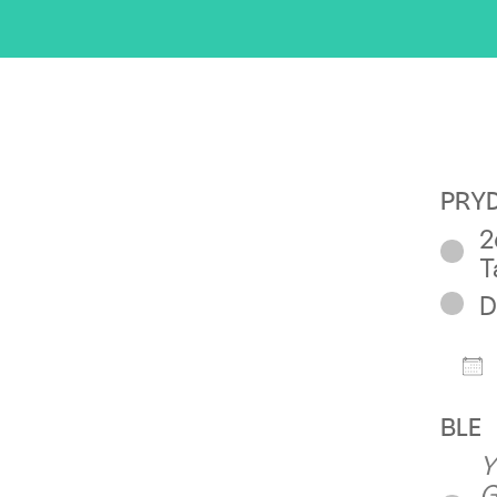
PRY
2
T
D
D
BLE
Y
G