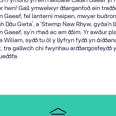
r hwn! Gall ymwelwyr ddarganfod ein trad
n Gaeaf, fel lanterni meipen, mwyar budron,
h Ddu Gwta’, a ‘Stwmp Naw Rhyw, gyda’n ll
n Gaeaf, sy’n rhad ac am ddim. Yr awdur pla
 Wiliam, sydd tu ôl y llyfryn fydd yn diddan
t, tra gallwch chi fwynhau arddangosfeydd y
eddfa.