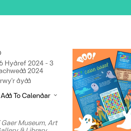
D
6 Hydref 2024 - 3
achwedd 2024
rwy'r dydd
Add To Calendar
ownload ICS
Google Calendar
 Gaer Museum, Art
allery & Library