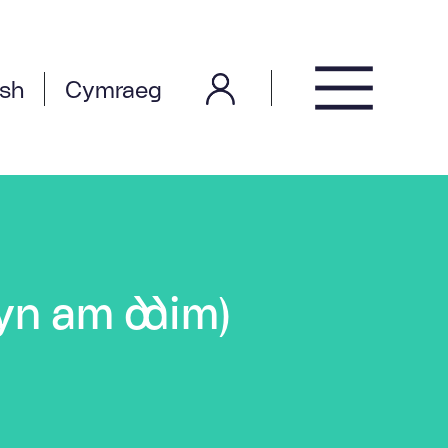
ish
Cymraeg
yn am ddim)