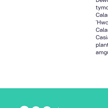
tymo
Cala
‘Hwc
Cala
Casia
plan
amgu