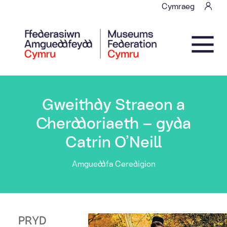
Skip to content
Cymraeg
Main Navigation
Gweithdy Straeon a
Cherddoriaeth – gyda
Catrin O’Neill
Amgueddfa Ceredigion
PRYD