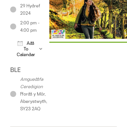
29 Hydref
2024
2:00 pm -
4:00 pm
Add
To
Calendar
Download ICS
Google Calendar
iCalendar
Off
BLE
Amgueddfa
Ceredigion
Ffordd y Môr,
Aberystwyth,
SY23 2AQ