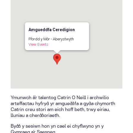
Amgueddfa Ceredigion
Ffordd y Môr - Aberystwyth
View Events
Ymunwch â’r talentog Catrin O Neill i archwilio
arteffactau hyfryd yr amgueddfa a gyda chymorth
Catrin creu stori am eich hoff beth, trwy eiriau,
lluniau a cherddoriaeth.
Bydd y sesiwn hon yn cael ei chyflwyno yn y
Gymraeg a’r Saesneg