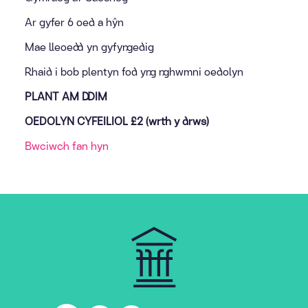
Ar gyfer 6 oed a hŷn
Mae lleoedd yn gyfyngedig
Rhaid i bob plentyn fod yng nghwmni oedolyn
PLANT AM DDIM
OEDOLYN CYFEILIOL £2 (wrth y drws)
Bwciwch fan hyn