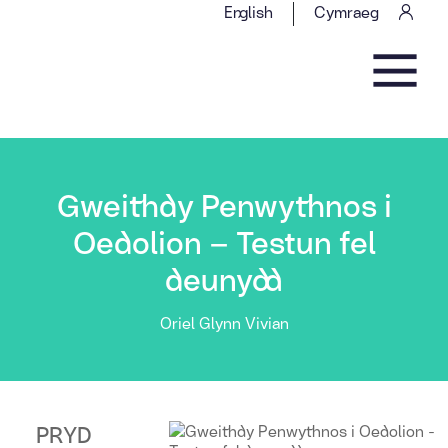
Skip to content
English
Cymraeg
Main Navigation
Gweithdy Penwythnos i
Oedolion – Testun fel
deunydd
Oriel Glynn Vivian
PRYD