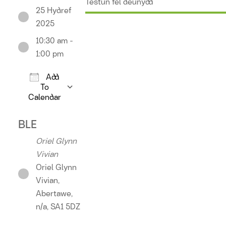
25 Hydref
2025
10:30 am -
1:00 pm
Add
To
Calendar
Download ICS
Google Calendar
iCalendar
Offic
BLE
Oriel Glynn
Vivian
Oriel Glynn
Vivian,
Abertawe,
n/a, SA1 5DZ