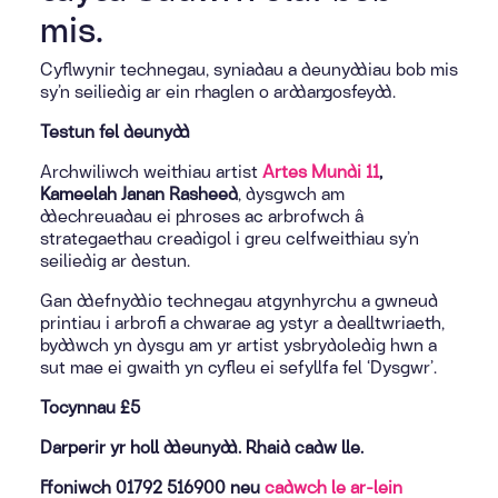
mis.
Cyflwynir technegau, syniadau a deunyddiau bob mis
sy’n seiliedig ar ein rhaglen o arddangosfeydd.
Testun fel deunydd
Archwiliwch weithiau artist
Artes Mundi 11
,
Kameelah Janan Rasheed
, dysgwch am
ddechreuadau ei phroses ac arbrofwch â
strategaethau creadigol i greu celfweithiau sy’n
seiliedig ar destun.
Gan ddefnyddio technegau atgynhyrchu a gwneud
printiau i arbrofi a chwarae ag ystyr a dealltwriaeth,
byddwch yn dysgu am yr artist ysbrydoledig hwn a
sut mae ei gwaith yn cyfleu ei sefyllfa fel ‘Dysgwr’.
Tocynnau £5
Darperir yr holl ddeunydd. Rhaid cadw lle.
Ffoniwch 01792 516900 neu
cadwch le ar-lein