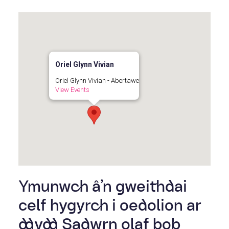
Oriel Glynn Vivian
Oriel Glynn Vivian - Abertawe
View Events
Ymunwch â’n gweithdai
celf hygyrch i oedolion ar
ddydd Sadwrn olaf bob