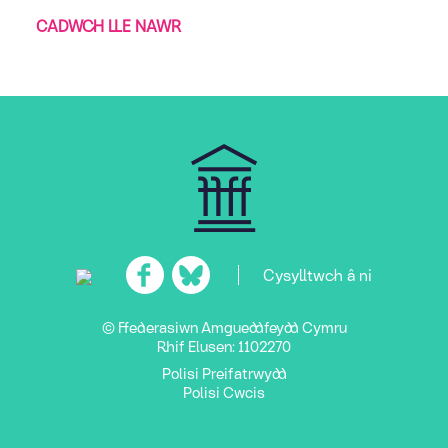
CADWCH LLE NAWR
Cysylltwch â ni
© Ffederasiwn Amgueddfeydd Cymru
Rhif Elusen: 1102270
Polisi Preifatrwydd
Polisi Cwcis