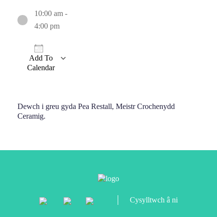
10:00 am -
4:00 pm
Add To
Calendar
Download ICS
Google Calendar
iCalendar
Office 365
Outlook Live
Dewch i greu gyda Pea Restall, Meistr Crochenydd
Ceramig.
Cysylltwch â ni