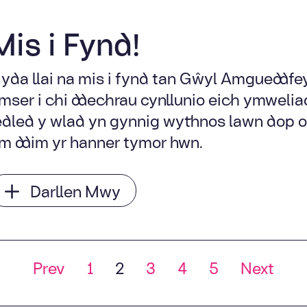
Mis i Fynd!
yda llai na mis i fynd tan Gŵyl Amgueddf
mser i chi ddechrau cynllunio eich ymweli
edled y wlad yn gynnig wythnos lawn dop 
m ddim yr hanner tymor hwn.
Darllen Mwy
Posts navigat
Prev
1
2
3
4
5
Next