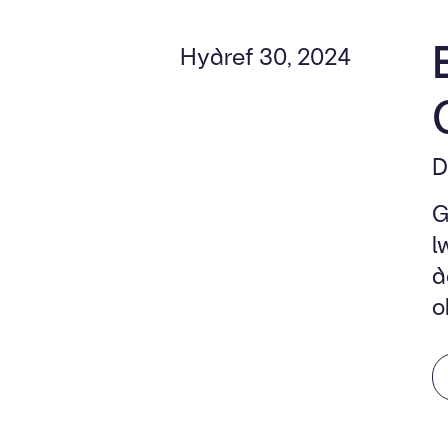
Hydref 30, 2024
D
G
l
d
o