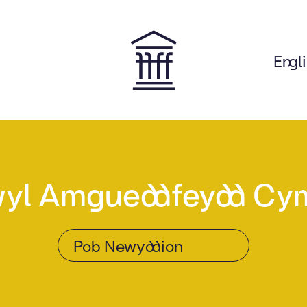
Engl
on
yl Amgueddfeydd Cy