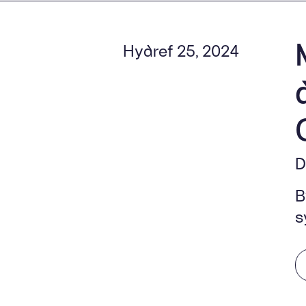
Hydref 25, 2024
D
B
s