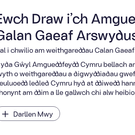
Ewch Draw i’ch Amgue
Galan Gaeaf Arswydu
al i chwilio am weithgareddau Calan Gaeaf
yda Gŵyl Amgueddfeydd Cymru bellach ar 
wyth o weithgareddau a digwyddiadau gwefre
euluoedd ledled Cymru hyd at ddiwedd hann
honynt am ddim a lle gallwch chi alw heibio
Darllen Mwy