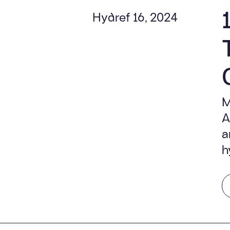
Hydref 16, 2024
M
A
a
h