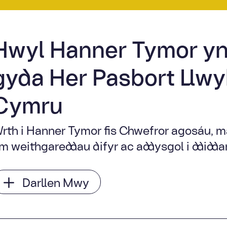
Hwyl Hanner Tymor yn
gyda Her Pasbort Llw
Cymru
rth i Hanner Tymor fis Chwefror agosáu, ma
m weithgareddau difyr ac addysgol i ddidda
Darllen Mwy