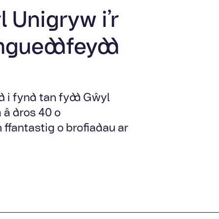
l Unigryw i’r
Amgueddfeydd
d i fynd tan fydd Gŵyl
â dros 40 o
ffantastig o brofiadau ar