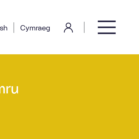
ish
Cymraeg
mru