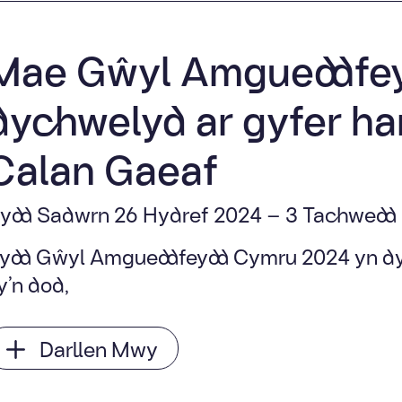
Mae Gŵyl Amgueddfey
dychwelyd ar gyfer ha
Calan Gaeaf
ydd Sadwrn 26 Hydref 2024 – 3 Tachwedd
ydd Gŵyl Amgueddfeydd Cymru 2024 yn d
y’n dod,
Darllen Mwy