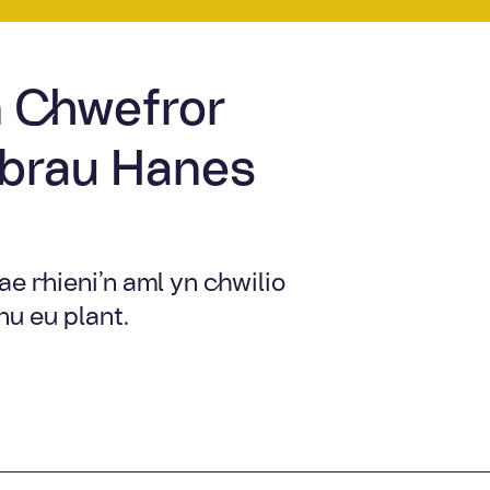
 Chwefror
ybrau Hanes
e rhieni’n aml yn chwilio
nu eu plant.