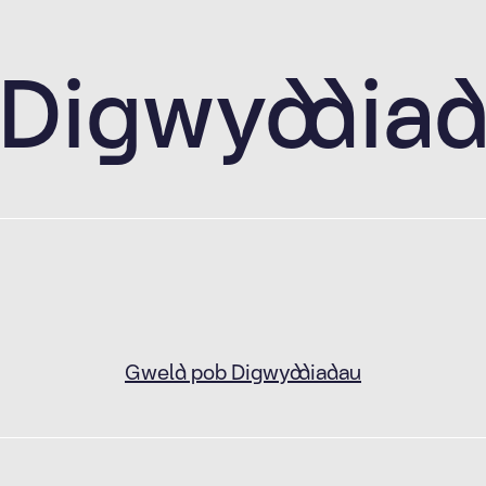
Digwyddia
Gweld pob Digwyddiadau