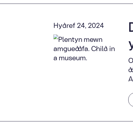
Hydref 24, 2024
O
d
A