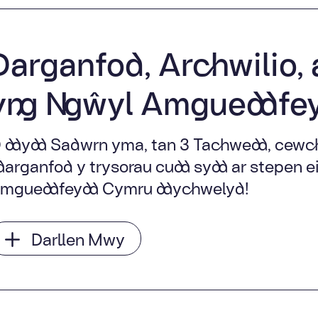
Darganfod, Archwilio, 
yng Ngŵyl Amgueddfe
 ddydd Sadwrn yma, tan 3 Tachwedd, cewch
darganfod y trysorau cudd sydd ar stepen e
mgueddfeydd Cymru ddychwelyd!
Darllen Mwy