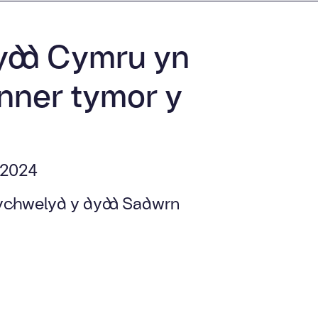
dd Cymru yn
nner tymor y
 2024
ychwelyd y dydd Sadwrn