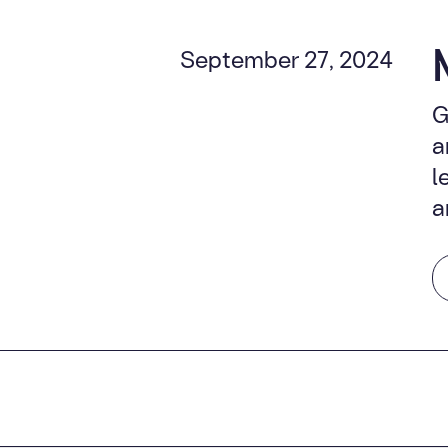
September 27, 2024
G
a
l
a