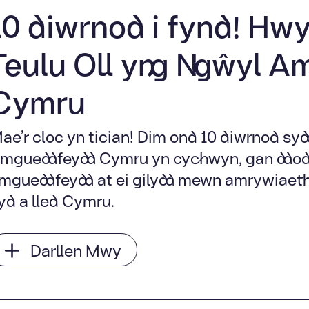
10 diwrnod i fynd! Hwy
Teulu Oll yng Ngŵyl 
Cymru
ae’r cloc yn tician! Dim ond 10 diwrnod syd
mgueddfeydd Cymru yn cychwyn, gan ddod 
mgueddfeydd at ei gilydd mewn amrywiaeth 
yd a lled Cymru.
Darllen Mwy