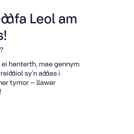
ddfa Leol am
s!
?
ei hanterth, mae gennym
iddiol sy’n addas i
er tymor – llawer
!