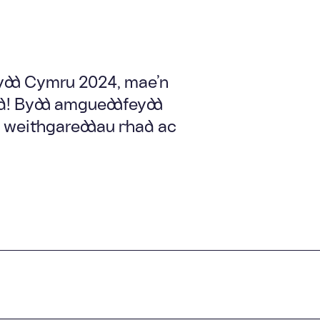
eydd Cymru 2024, mae’n
ad! Bydd amgueddfeydd
o weithgareddau rhad ac
ion