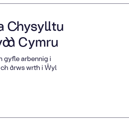
a Chysylltu
ydd Cymru
 gyfle arbennig i
ich drws wrth i Ŵyl